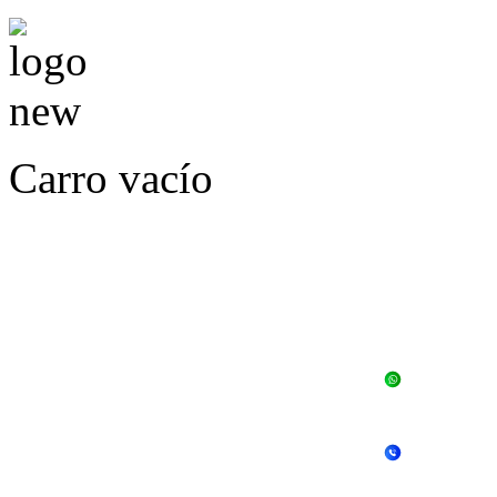
Carro vacío
LLÁMENOS O ES
E
+56 
+56 