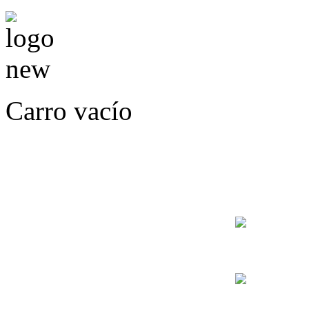
Carro vacío
LLÁMENOS O ES
E
+56
+56