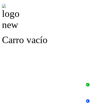
Carro vacío
LLÁMENOS O ES
E
+56 
+56 