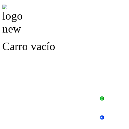
Carro vacío
LLÁMENOS O ES
E
+56 
+56 