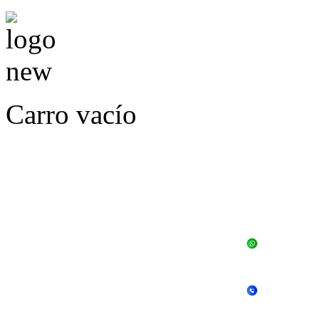
Carro vacío
LLÁMENOS O ES
E
+56 
+56 