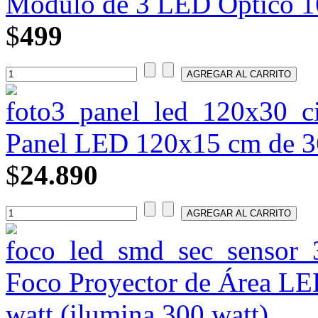
Módulo de 3 LED Óptico 16
$
499
Panel LED 120x15 cm de 36
$
24.890
Foco Proyector de Área L
watt (ilumina 300 watt)