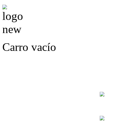
Carro vacío
LLÁMENOS O ES
E
+56
+56