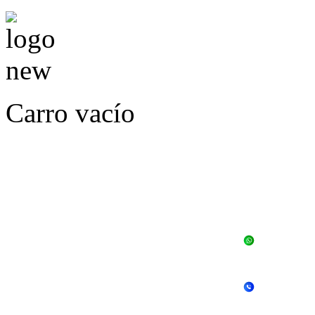
Carro vacío
LLÁMENOS O ES
E
+56 
+56 