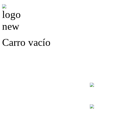
Carro vacío
LLÁMENOS O ES
E
+56
+56