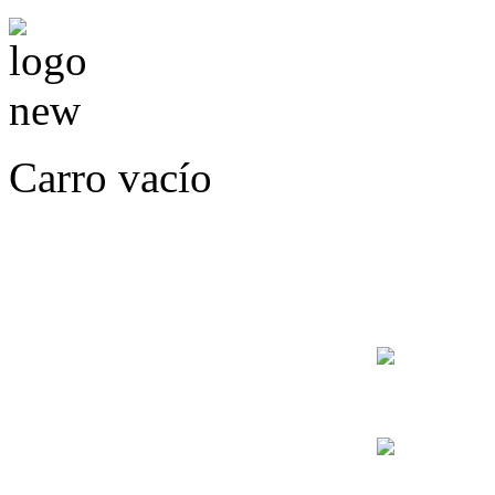
Carro vacío
LLÁMENOS O ES
E
+56
+56