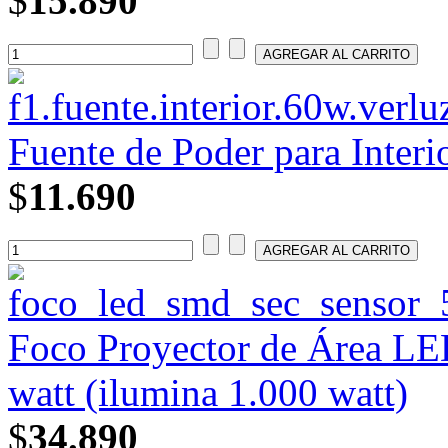
$
15.890
Fuente de Poder para Interi
$
11.690
Foco Proyector de Área L
watt (ilumina 1.000 watt)
$
34.890