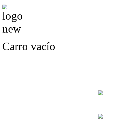
Carro vacío
LLÁMENOS O ES
E
+56
+56