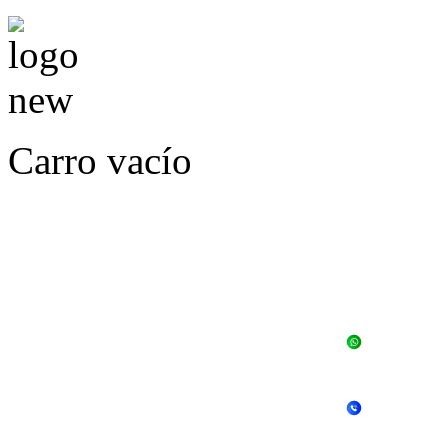
Carro vacío
LLÁMENOS O ES
E
+56 
+56 