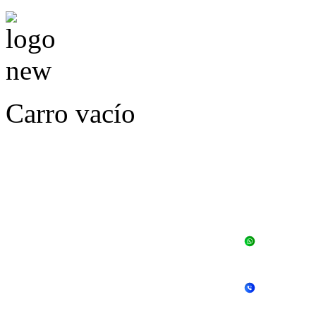
Carro vacío
LLÁMENOS O ES
E
+56 
+56 