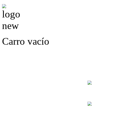
Carro vacío
LLÁMENOS O ES
E
+56
+56